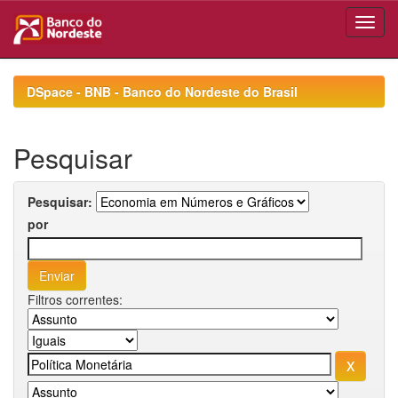
Skip
navigation
DSpace - BNB - Banco do Nordeste do Brasil
Pesquisar
Pesquisar:
por
Filtros correntes: