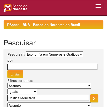
Skip
navigation
DSpace - BNB - Banco do Nordeste do Brasil
Pesquisar
Pesquisar:
por
Filtros correntes: