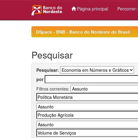
Página principal
Percorrer
Skip
navigation
DSpace - BNB - Banco do Nordeste do Brasil
Pesquisar
Pesquisar:
por
Filtros correntes: