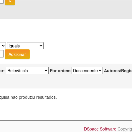
or:
Por ordem
Autores/Regi
quisa não produziu resultados.
DSpace Software
Copyrig