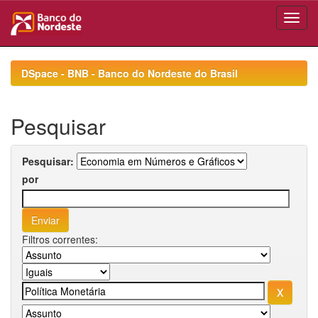
Skip
navigation
DSpace - BNB - Banco do Nordeste do Brasil
Pesquisar
Pesquisar:
por
Filtros correntes: