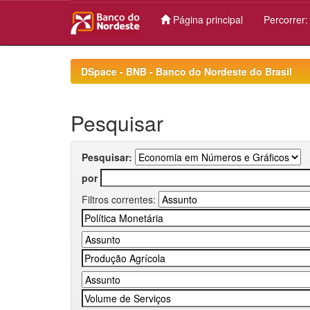
Página principal
Percorrer
Skip
navigation
DSpace - BNB - Banco do Nordeste do Brasil
Pesquisar
Pesquisar:
por
Filtros correntes: