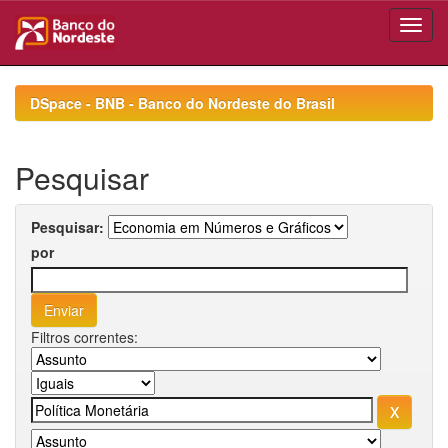
Skip
navigation
DSpace - BNB - Banco do Nordeste do Brasil
Pesquisar
Pesquisar:
por
Filtros correntes: