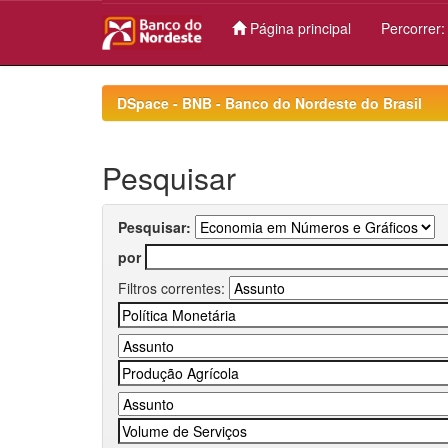
Página principal
Percorrer
Skip
navigation
DSpace - BNB - Banco do Nordeste do Brasil
Pesquisar
Pesquisar:
por
Filtros correntes: