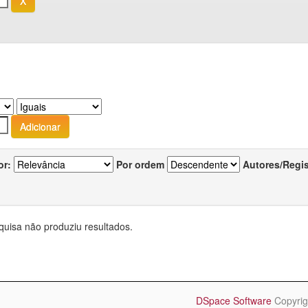
or:
Por ordem
Autores/Regi
quisa não produziu resultados.
DSpace Software
Copyrig