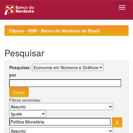
Skip
navigation
DSpace - BNB - Banco do Nordeste do Brasil
Pesquisar
Pesquisar:
por
Filtros correntes: