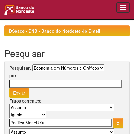
Skip
navigation
DSpace - BNB - Banco do Nordeste do Brasil
Pesquisar
Pesquisar:
por
Filtros correntes: