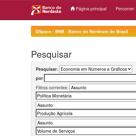
Página principal
Percorrer
Skip
navigation
DSpace - BNB - Banco do Nordeste do Brasil
Pesquisar
Pesquisar:
por
Filtros correntes: