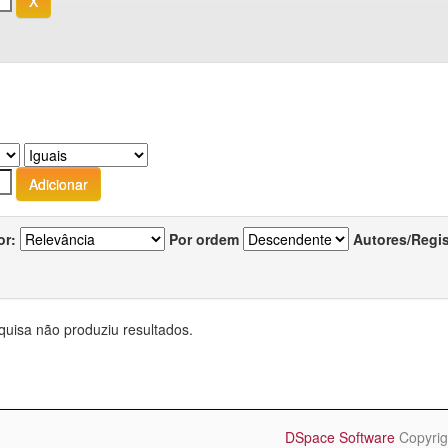
or:
Por ordem
Autores/Regi
quisa não produziu resultados.
DSpace Software
Copyrig