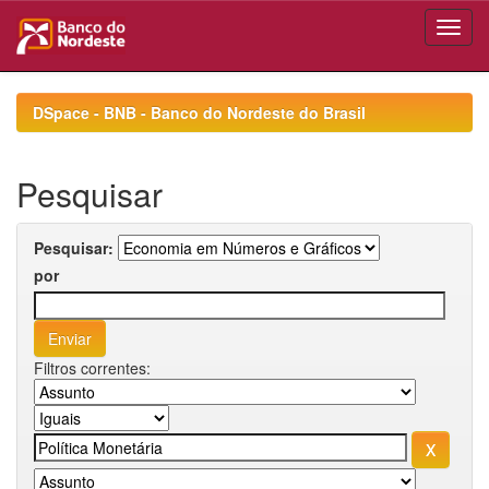
Skip
navigation
DSpace - BNB - Banco do Nordeste do Brasil
Pesquisar
Pesquisar:
por
Filtros correntes: