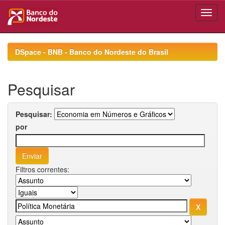
Skip
navigation
DSpace - BNB - Banco do Nordeste do Brasil
Pesquisar
Pesquisar:
por
Filtros correntes: