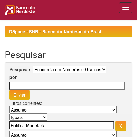
Skip
navigation
DSpace - BNB - Banco do Nordeste do Brasil
Pesquisar
Pesquisar:
por
Filtros correntes: