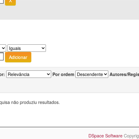
or:
Por ordem
Autores/Regi
quisa não produziu resultados.
DSpace Software
Copyrig