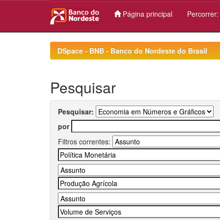
Página principal
Percorrer
Skip
navigation
DSpace - BNB - Banco do Nordeste do Brasil
Pesquisar
Pesquisar:
por
Filtros correntes: