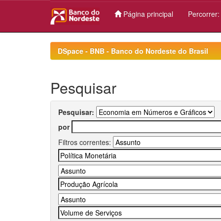
Página principal
Percorrer
Skip
navigation
DSpace - BNB - Banco do Nordeste do Brasil
Pesquisar
Pesquisar:
por
Filtros correntes: