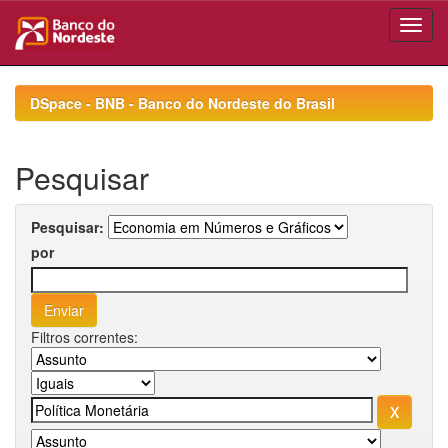
Skip
navigation
DSpace - BNB - Banco do Nordeste do Brasil
Pesquisar
Pesquisar:
por
Filtros correntes: