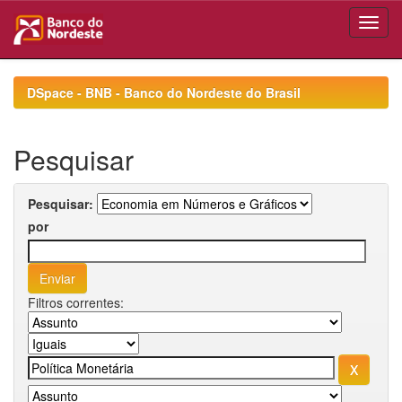
Skip
navigation
DSpace - BNB - Banco do Nordeste do Brasil
Pesquisar
Pesquisar:
por
Filtros correntes: