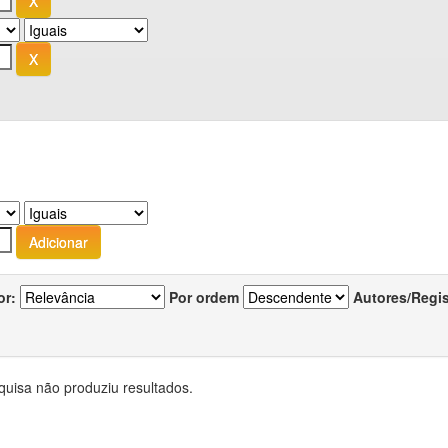
or:
Por ordem
Autores/Regi
quisa não produziu resultados.