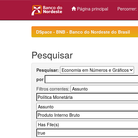
Página principal
Percorrer
Skip
navigation
DSpace - BNB - Banco do Nordeste do Brasil
Pesquisar
Pesquisar:
por
Filtros correntes: