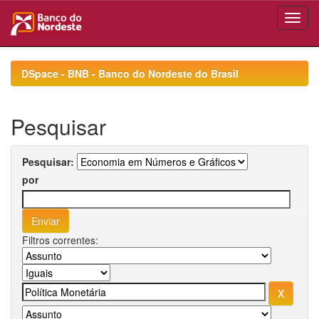
Skip
navigation
DSpace - BNB - Banco do Nordeste do Brasil
Pesquisar
Pesquisar:
por
Filtros correntes: