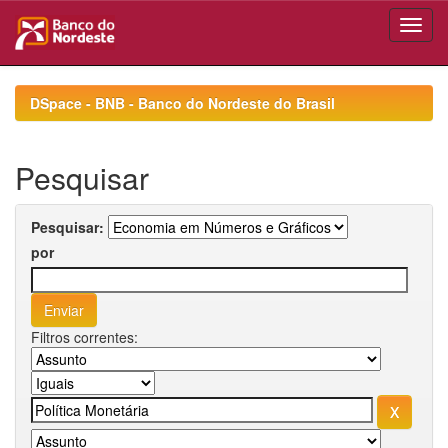
Skip
navigation
DSpace - BNB - Banco do Nordeste do Brasil
Pesquisar
Pesquisar:
por
Filtros correntes: