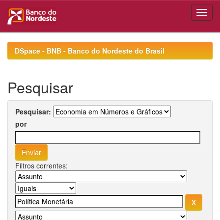
Skip
navigation
DSpace - BNB - Banco do Nordeste do Brasil
Pesquisar
Pesquisar:
por
Filtros correntes: