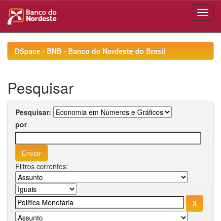
Skip
navigation
DSpace - BNB - Banco do Nordeste do Brasil
Pesquisar
Pesquisar:
por
Filtros correntes: