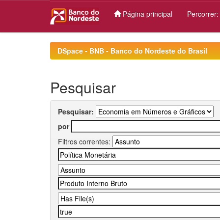
Página principal
Percorrer
Skip
navigation
DSpace - BNB - Banco do Nordeste do Brasil
Pesquisar
Pesquisar:
por
Filtros correntes: