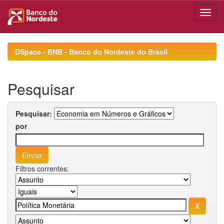
Skip
navigation
DSpace - BNB - Banco do Nordeste do Brasil
Pesquisar
Pesquisar:
por
Filtros correntes: