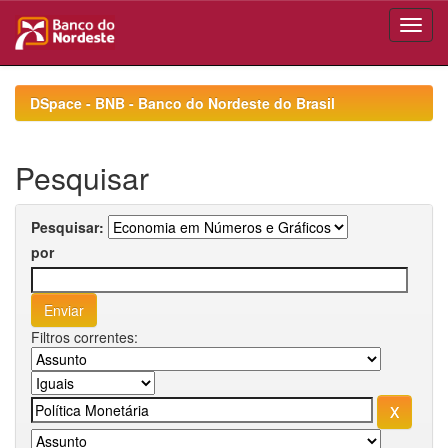
Skip
navigation
DSpace - BNB - Banco do Nordeste do Brasil
Pesquisar
Pesquisar:
por
Filtros correntes: