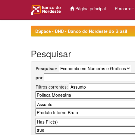
Página principal
Percorrer
Skip
navigation
DSpace - BNB - Banco do Nordeste do Brasil
Pesquisar
Pesquisar:
por
Filtros correntes: