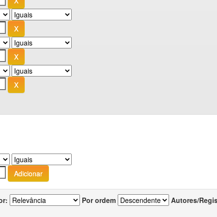
or:
Por ordem
Autores/Regi