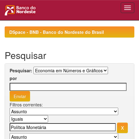
Skip
navigation
DSpace - BNB - Banco do Nordeste do Brasil
Pesquisar
Pesquisar:
por
Filtros correntes: