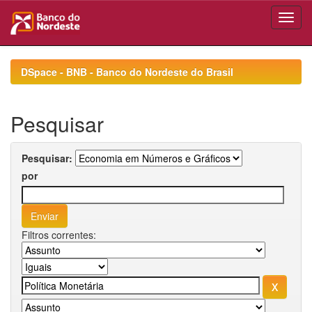
Skip
navigation
DSpace - BNB - Banco do Nordeste do Brasil
Pesquisar
Pesquisar:
por
Filtros correntes: