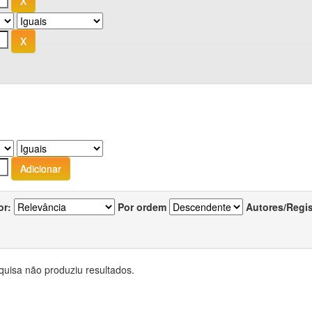
or:
Por ordem
Autores/Regi
quisa não produziu resultados.