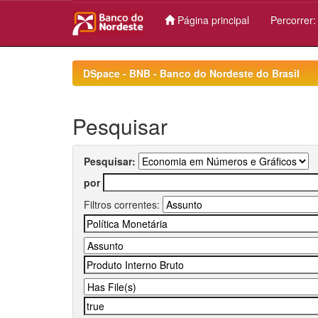
Página principal
Percorrer
Skip
navigation
DSpace - BNB - Banco do Nordeste do Brasil
Pesquisar
Pesquisar:
por
Filtros correntes: