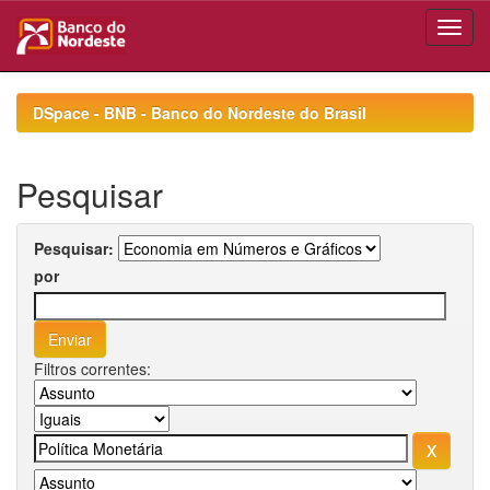
Skip
navigation
DSpace - BNB - Banco do Nordeste do Brasil
Pesquisar
Pesquisar:
por
Filtros correntes: