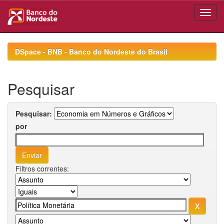
Skip
navigation
DSpace - BNB - Banco do Nordeste do Brasil
Pesquisar
Pesquisar:
por
Filtros correntes: