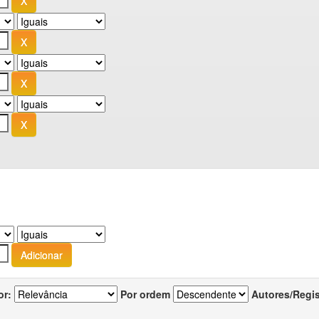
or:
Por ordem
Autores/Regi