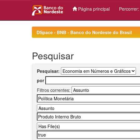
Página principal
Percorrer
Skip
navigation
DSpace - BNB - Banco do Nordeste do Brasil
Pesquisar
Pesquisar:
por
Filtros correntes: