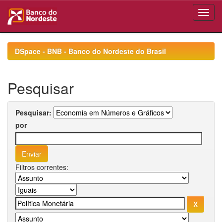
Skip
navigation
DSpace - BNB - Banco do Nordeste do Brasil
Pesquisar
Pesquisar:
por
Filtros correntes: