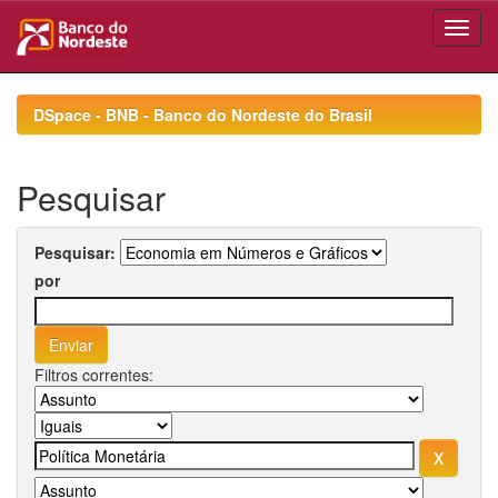
Skip
navigation
DSpace - BNB - Banco do Nordeste do Brasil
Pesquisar
Pesquisar:
por
Filtros correntes: