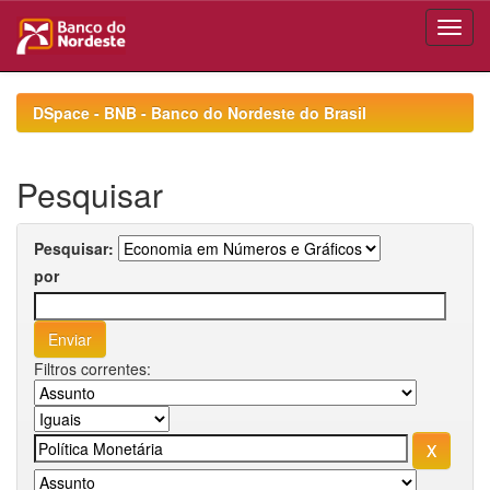
Skip
navigation
DSpace - BNB - Banco do Nordeste do Brasil
Pesquisar
Pesquisar:
por
Filtros correntes: