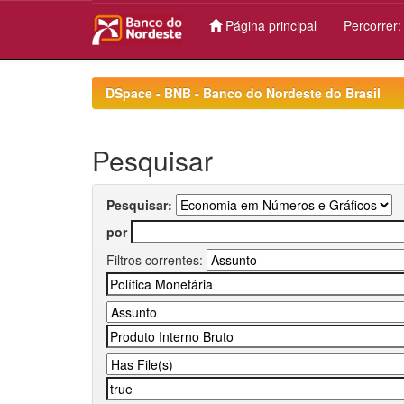
Página principal
Percorrer
Skip
navigation
DSpace - BNB - Banco do Nordeste do Brasil
Pesquisar
Pesquisar:
por
Filtros correntes: