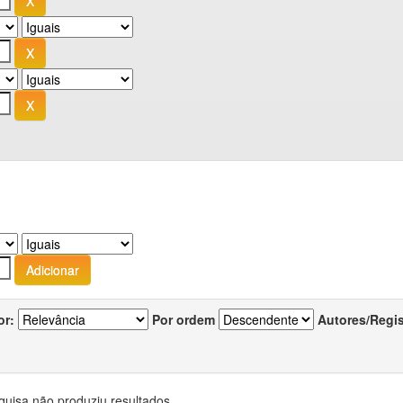
or:
Por ordem
Autores/Regi
quisa não produziu resultados.