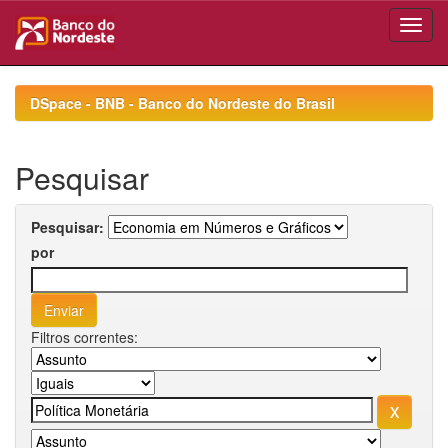
Skip
navigation
DSpace - BNB - Banco do Nordeste do Brasil
Pesquisar
Pesquisar:
por
Filtros correntes: