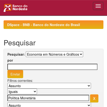
Skip
navigation
DSpace - BNB - Banco do Nordeste do Brasil
Pesquisar
Pesquisar:
por
Filtros correntes: