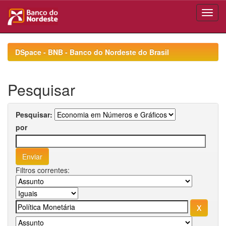
Skip
navigation
DSpace - BNB - Banco do Nordeste do Brasil
Pesquisar
Pesquisar:
por
Filtros correntes: