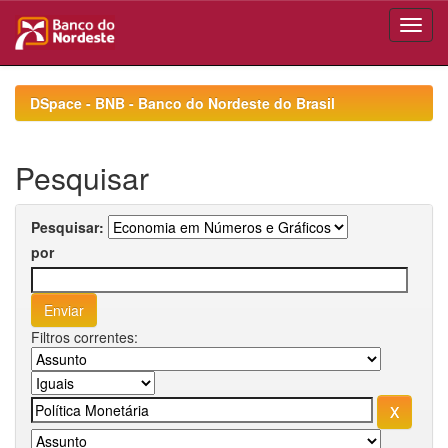
Skip
navigation
DSpace - BNB - Banco do Nordeste do Brasil
Pesquisar
Pesquisar:
por
Filtros correntes: