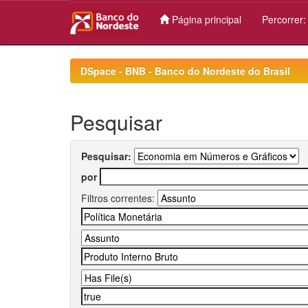
Página principal
Percorrer
Skip
navigation
DSpace - BNB - Banco do Nordeste do Brasil
Pesquisar
Pesquisar:
por
Filtros correntes: