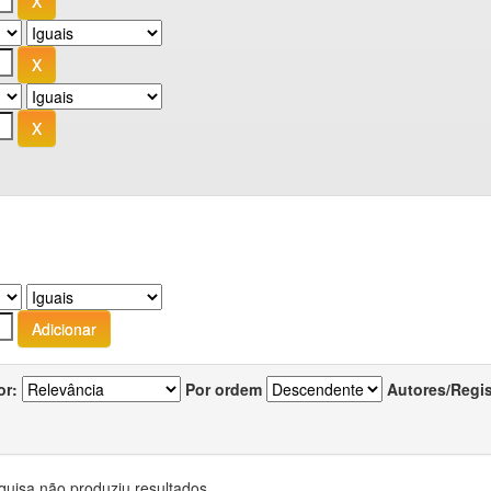
or:
Por ordem
Autores/Regi
quisa não produziu resultados.