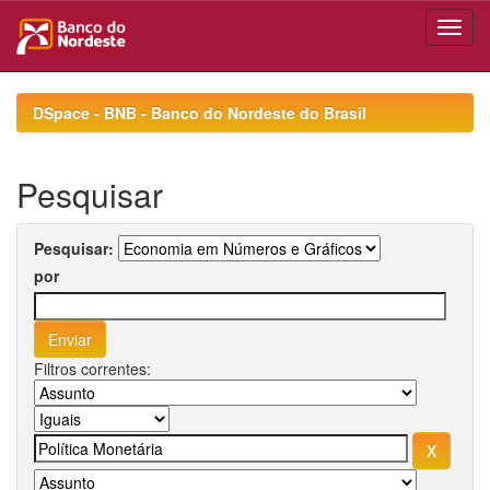
Skip
navigation
DSpace - BNB - Banco do Nordeste do Brasil
Pesquisar
Pesquisar:
por
Filtros correntes: