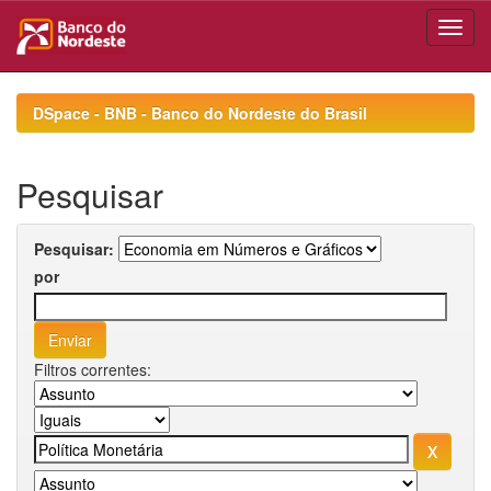
Skip
navigation
DSpace - BNB - Banco do Nordeste do Brasil
Pesquisar
Pesquisar:
por
Filtros correntes: