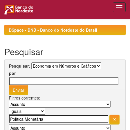
Skip
navigation
DSpace - BNB - Banco do Nordeste do Brasil
Pesquisar
Pesquisar:
por
Filtros correntes: