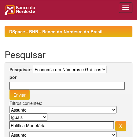
Skip
navigation
DSpace - BNB - Banco do Nordeste do Brasil
Pesquisar
Pesquisar:
por
Filtros correntes: