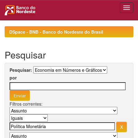
Skip
navigation
DSpace - BNB - Banco do Nordeste do Brasil
Pesquisar
Pesquisar:
por
Filtros correntes: