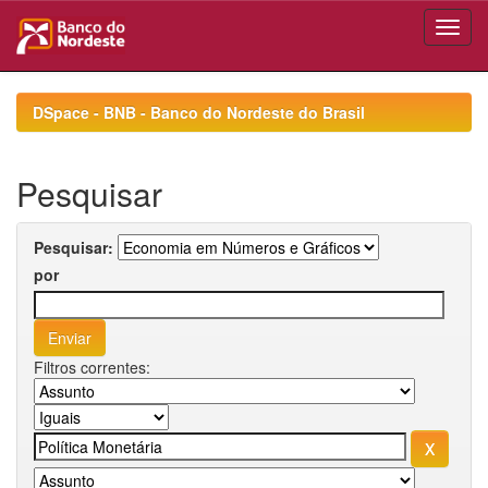
Skip
navigation
DSpace - BNB - Banco do Nordeste do Brasil
Pesquisar
Pesquisar:
por
Filtros correntes: