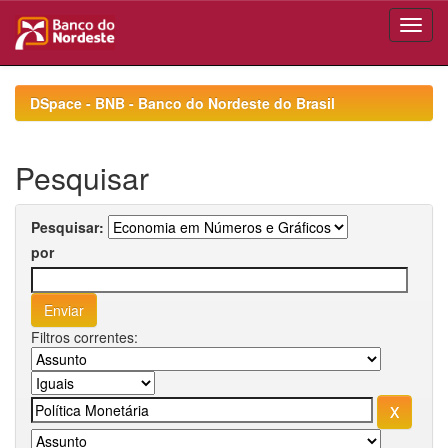
Skip
navigation
DSpace - BNB - Banco do Nordeste do Brasil
Pesquisar
Pesquisar:
por
Filtros correntes: