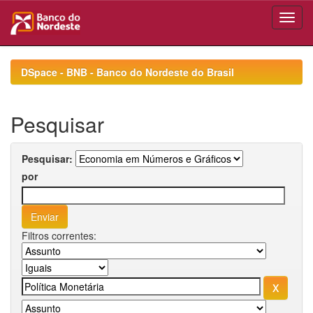
Skip
navigation
DSpace - BNB - Banco do Nordeste do Brasil
Pesquisar
Pesquisar:
por
Filtros correntes: