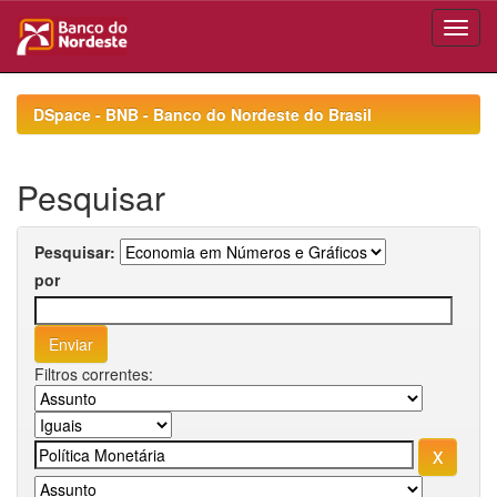
Skip
navigation
DSpace - BNB - Banco do Nordeste do Brasil
Pesquisar
Pesquisar:
por
Filtros correntes: